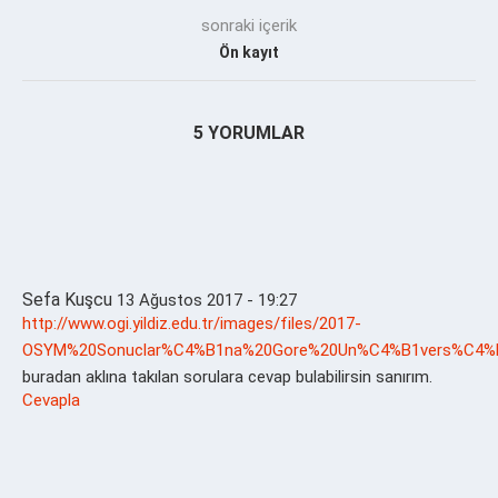
sonraki içerik
Ön kayıt
5 YORUMLAR
Sefa Kuşcu
13 Ağustos 2017 - 19:27
http://www.ogi.yildiz.edu.tr/images/files/2017-
OSYM%20Sonuclar%C4%B1na%20Gore%20Un%C4%B1vers%C4%B1
buradan aklına takılan sorulara cevap bulabilirsin sanırım.
Cevapla