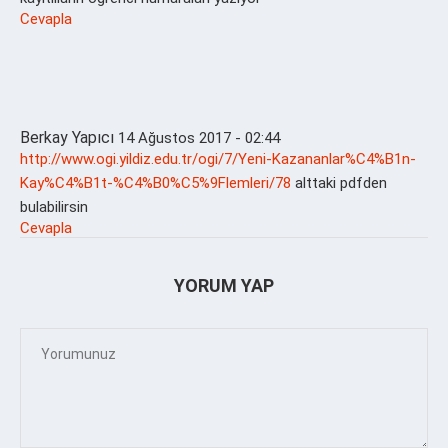
Cevapla
Berkay Yapıcı
14 Ağustos 2017 - 02:44
http://www.ogi.yildiz.edu.tr/ogi/7/Yeni-Kazananlar%C4%B1n-
Kay%C4%B1t-%C4%B0%C5%9Flemleri/78
alttaki pdfden
bulabilirsin
Cevapla
YORUM YAP