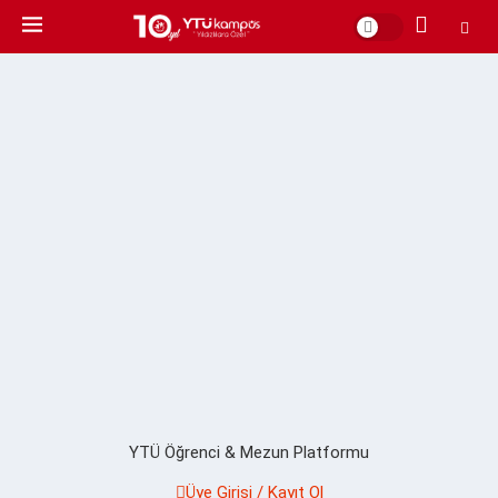
YTÜ Öğrenci & Mezun Platformu
Üye Girişi / Kayıt Ol