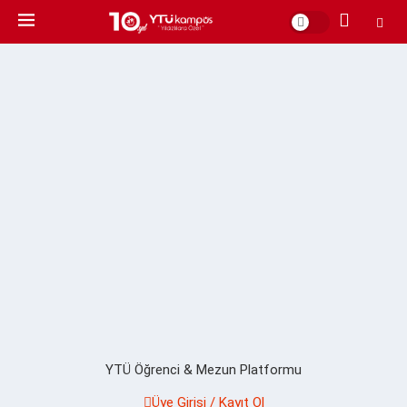
YTÜ Öğrenci & Mezun Platformu
Üye Girişi / Kayıt Ol