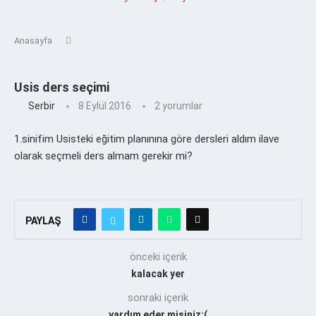
Anasayfa
Usis ders seçimi
Serbir
8 Eylül 2016
2 yorumlar
1.sinifim Usisteki eğitim planınına göre dersleri aldım ilave
olarak seçmeli ders almam gerekir mi?
PAYLAŞ
önceki içerik
kalacak yer
sonraki içerik
yardım eder misiniz:(