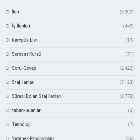
İlan
(6.202)
İş İlanları
(443)
Kampüs List
(19)
Serbest Kürsü
(71)
Soru-Cevap
(2.422)
Staj İlanları
(3.128)
Süresi Dolan Staj İlanları
(2.778)
taban-puanlari
(6)
Teknoloji
(7)
Yetenek Programları
(36)