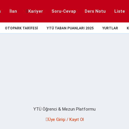
s
İlan
Kariyer
Soru-Cevap
Ders Notu
Liste
OTOPARK TARIFESI
YTÜ TABAN PUANLARI 2025
YURTLAR
K
YTÜ Öğrenci & Mezun Platformu
Üye Girişi / Kayıt Ol