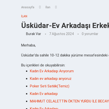
Anasayfa
İlan
İLAN
Üsküdar-Ev Arkadaşı Erke
Burak Var
7 Ağustos 2024
0 yorumlar
Merhaba,
Üsküdar’da sahile 10-12 dakika yürüme mesafesindeki e
Bu içerikleri de okuyabilirsin:
Kadın Ev Arkadaşı Arıyorum
Kadın ev arkadaşı arıyoruz
Poker Seti Satılık(Temiz)
Kadın Ev arkadaşı
MAHMUT CELALETTİN ÖKTEN YURDU İLE BECAY
Kadın Ev Arkadaşı