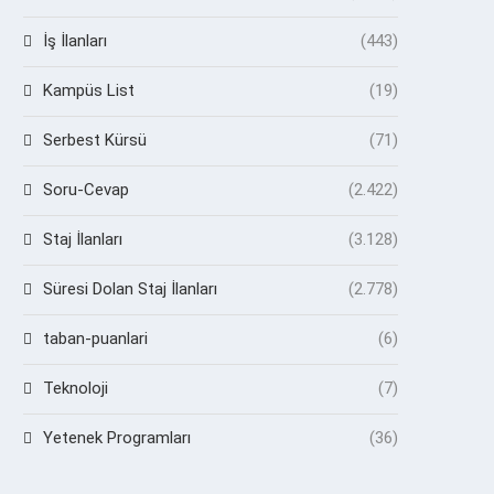
İş İlanları
(443)
Kampüs List
(19)
Serbest Kürsü
(71)
Soru-Cevap
(2.422)
Staj İlanları
(3.128)
Süresi Dolan Staj İlanları
(2.778)
taban-puanlari
(6)
Teknoloji
(7)
Yetenek Programları
(36)