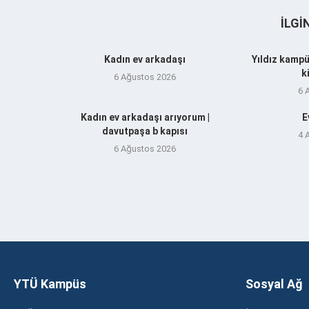
İLGI
Kadın ev arkadaşı
Yıldız kampü
k
6 Ağustos 2026
6 
Kadın ev arkadaşı arıyorum |
E
davutpaşa b kapısı
4 
6 Ağustos 2026
YTÜ Kampüs
Sosyal Ağ