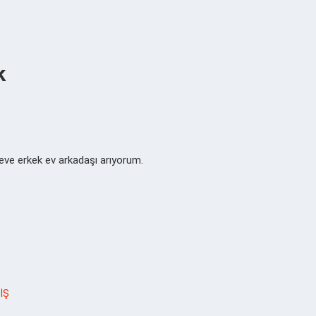
k
ve erkek ev arkadaşı arıyorum.
İŞ