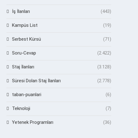
İş İlanları
(443)
Kampüs List
(19)
Serbest Kürsü
(71)
Soru-Cevap
(2.422)
Staj İlanları
(3.128)
Süresi Dolan Staj İlanları
(2.778)
taban-puanlari
(6)
Teknoloji
(7)
Yetenek Programları
(36)