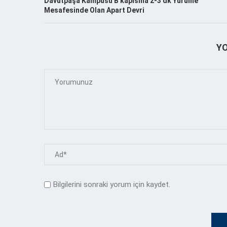
Davutpaşa Kampüsü B kapısına 2-3 dk Yürüme
Mesafesinde Olan Apart Devri
Y
Bilgilerini sonraki yorum için kaydet.