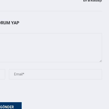
Ev arkadaşı
ORUM YAP