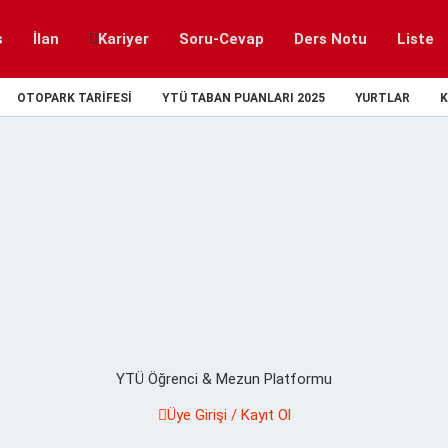
s
İlan
Kariyer
Soru-Cevap
Ders Notu
Liste
OTOPARK TARIFESI
YTÜ TABAN PUANLARI 2025
YURTLAR
K
YTÜ Öğrenci & Mezun Platformu
Üye Girişi / Kayıt Ol