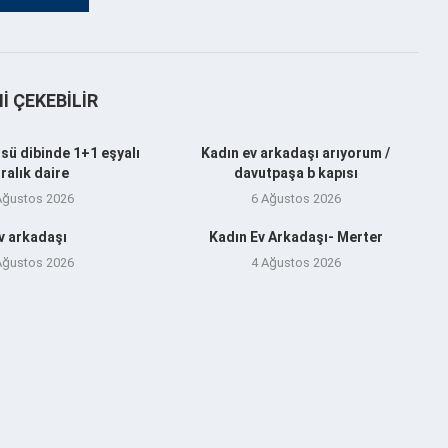
NI ÇEKEBILIR
sü dibinde 1+1 eşyalı
Kadın ev arkadaşı arıyorum /
iralık daire
davutpaşa b kapısı
Ağustos 2026
6 Ağustos 2026
v arkadaşı
Kadın Ev Arkadaşı- Merter
Ağustos 2026
4 Ağustos 2026