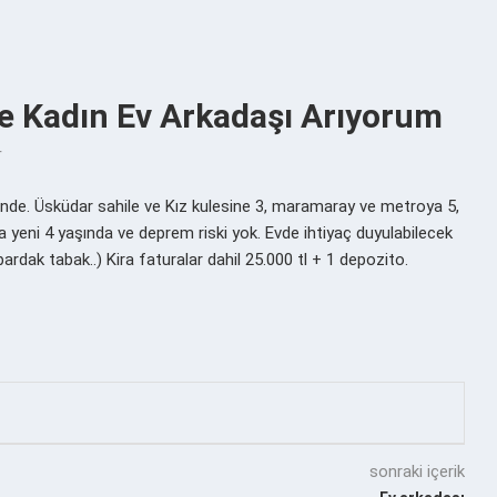
e Kadın Ev Arkadaşı Arıyorum
r
de. Üsküdar sahile ve Kız kulesine 3, maramaray ve metroya 5,
 yeni 4 yaşında ve deprem riski yok. Evde ihtiyaç duyulabilecek
bardak tabak..) Kira faturalar dahil 25.000 tl + 1 depozito.
sonraki içerik