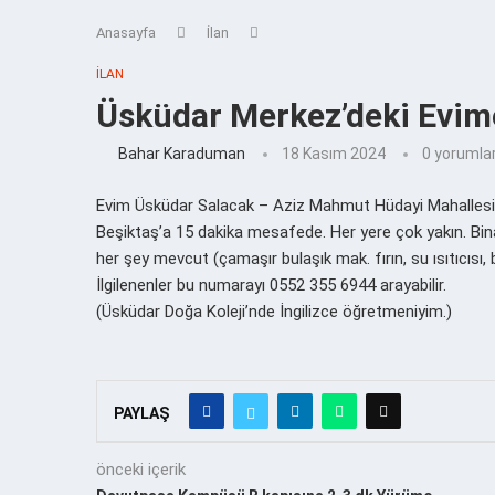
Anasayfa
İlan
İLAN
Üsküdar Merkez’deki Evim
Bahar Karaduman
18 Kasım 2024
0 yorumla
Evim Üsküdar Salacak – Aziz Mahmut Hüdayi Mahallesin
Beşiktaş’a 15 dakika mesafede. Her yere çok yakın. Bina
her şey mevcut (çamaşır bulaşık mak. fırın, su ısıtıcısı, 
İlgilenenler bu numarayı 0552 355 6944 arayabilir.
(Üsküdar Doğa Koleji’nde İngilizce öğretmeniyim.)
PAYLAŞ
önceki içerik