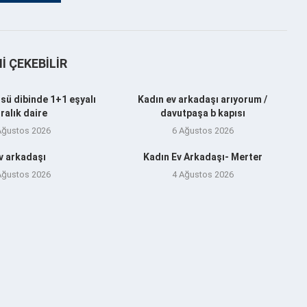
NI ÇEKEBILIR
sü dibinde 1+1 eşyalı
Kadın ev arkadaşı arıyorum /
iralık daire
davutpaşa b kapısı
Ağustos 2026
6 Ağustos 2026
v arkadaşı
Kadın Ev Arkadaşı- Merter
Ağustos 2026
4 Ağustos 2026