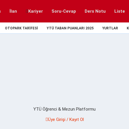
s
İlan
Kariyer
Soru-Cevap
Ders Notu
Liste
OTOPARK TARIFESI
YTÜ TABAN PUANLARI 2025
YURTLAR
K
YTÜ Öğrenci & Mezun Platformu
Üye Girişi / Kayıt Ol