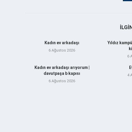
İLGI
Kadın ev arkadaşı
Yıldız kampü
k
6 Ağustos 2026
6 
Kadın ev arkadaşı arıyorum |
E
davutpaşa b kapısı
4 
6 Ağustos 2026