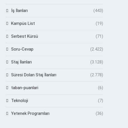
İş İlanları
(443)
Kampüs List
(19)
Serbest Kürsü
(71)
Soru-Cevap
(2.422)
Staj İlanları
(3.128)
Süresi Dolan Staj İlanları
(2.778)
taban-puanlari
(6)
Teknoloji
(7)
Yetenek Programları
(36)