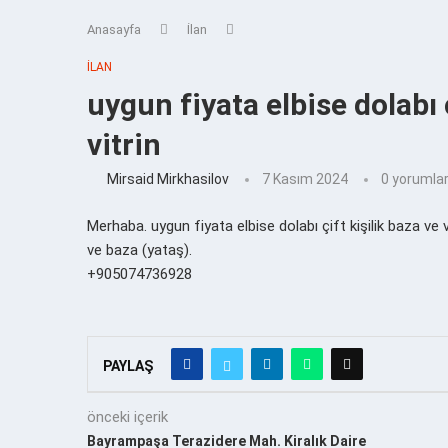
Anasayfa
İlan
İLAN
uygun fiyata elbise dolabı ç
vitrin
Mirsaid Mirkhasilov
7 Kasım 2024
0 yorumla
Merhaba. uygun fiyata elbise dolabı çift kişilik baza ve 
ve baza (yataş).
+905074736928
PAYLAŞ
önceki içerik
Bayrampaşa Terazidere Mah. Kiralık Daire