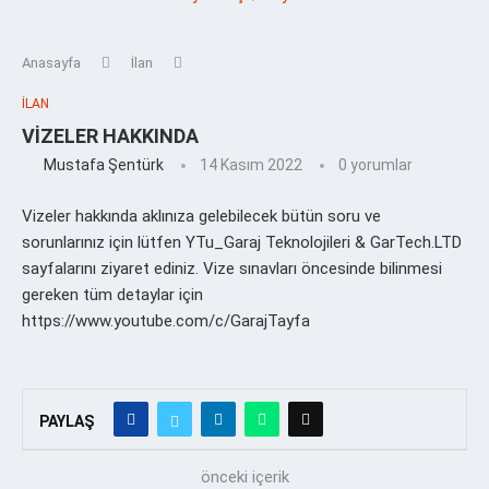
Anasayfa
İlan
İLAN
VİZELER HAKKINDA
Mustafa Şentürk
14 Kasım 2022
0 yorumlar
Vizeler hakkında aklınıza gelebilecek bütün soru ve
sorunlarınız için lütfen YTu_Garaj Teknolojileri & GarTech.LTD
sayfalarını ziyaret ediniz. Vize sınavları öncesinde bilinmesi
gereken tüm detaylar için
https://www.youtube.com/c/GarajTayfa
PAYLAŞ
önceki içerik