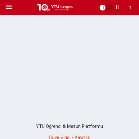
YTÜ Öğrenci & Mezun Platformu
Üye Girişi / Kayıt Ol