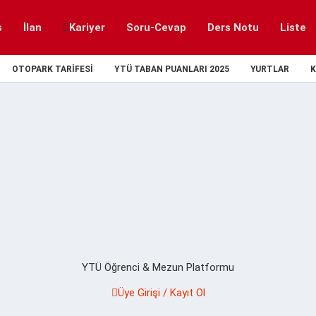
s
İlan
Kariyer
Soru-Cevap
Ders Notu
Liste
OTOPARK TARIFESI
YTÜ TABAN PUANLARI 2025
YURTLAR
K
YTÜ Öğrenci & Mezun Platformu
Üye Girişi / Kayıt Ol