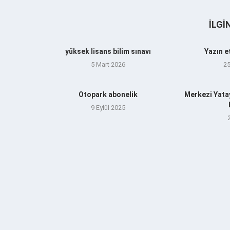
İLGI
yüksek lisans bilim sınavı
Yazın e
5 Mart 2026
2
Otopark abonelik
Merkezi Yata
9 Eylül 2025