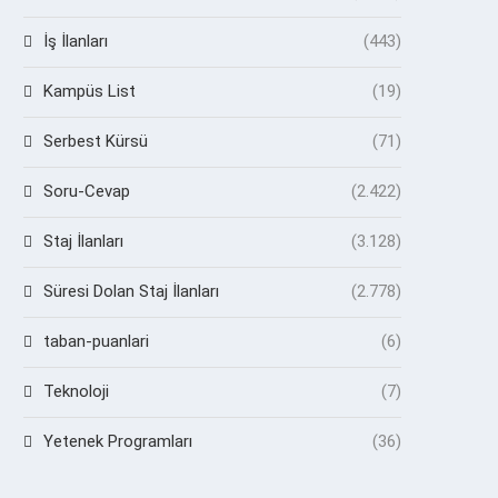
İş İlanları
(443)
Kampüs List
(19)
Serbest Kürsü
(71)
Soru-Cevap
(2.422)
Staj İlanları
(3.128)
Süresi Dolan Staj İlanları
(2.778)
taban-puanlari
(6)
Teknoloji
(7)
Yetenek Programları
(36)