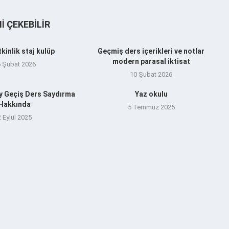
NI ÇEKEBILIR
tkinlik staj kulüp
Geçmiş ders içerikleri ve notlar
modern parasal iktisat
5 Şubat 2026
10 Şubat 2026
y Geçiş Ders Saydırma
Yaz okulu
Hakkında
5 Temmuz 2025
2 Eylül 2025