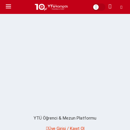
YTÜ Öğrenci & Mezun Platformu
Üye Girişi / Kayıt Ol