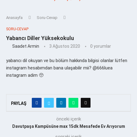
Anasayfa
Soru-Cevap
SORU-CEVAP
Yabancı Diller Yüksekokulu
Saadet Armin
3 Ağustos 2020
0 yorumlar
yabancı dil okuyan ve bu bölüm hakkında bilgisi olanlar lütfen
instagram hesabımdan bana ulaşabilir mii? @666luea
instagram adim 🥺
PAYLAŞ
önceki içerik
Davutpaşa Kampüsüne max 15dk Mesafede Ev Arıyorum
sonraki içerik