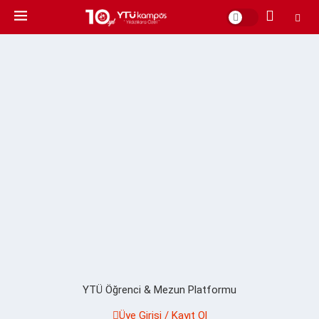
YTÜ Öğrenci & Mezun Platformu
Üye Girişi / Kayıt Ol