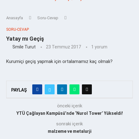
Anasayfa
Soru-Cevap
SORU-CEVAP
Yatay mı Geçiş
Smile Turut
23 Temmuz 2017
1 yorum
Kurumiçi geçiş yapmak için ortalamamız kaç olmalı?
PAYLAŞ
önceki içerik
YTÜ Çağlayan Kampüsü’nde ‘Nurol Tower’ Yükseldi!
sonraki içerik
malzeme ve metalurji