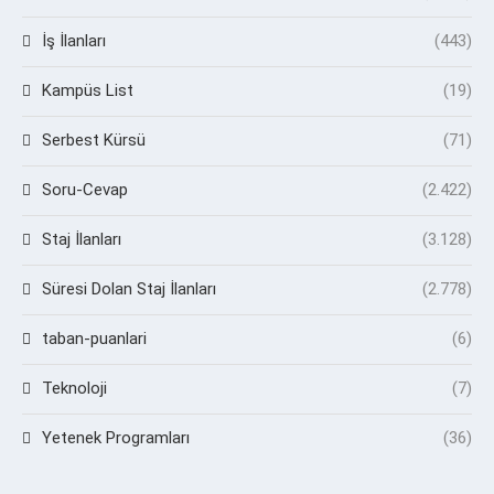
İş İlanları
(443)
Kampüs List
(19)
Serbest Kürsü
(71)
Soru-Cevap
(2.422)
Staj İlanları
(3.128)
Süresi Dolan Staj İlanları
(2.778)
taban-puanlari
(6)
Teknoloji
(7)
Yetenek Programları
(36)