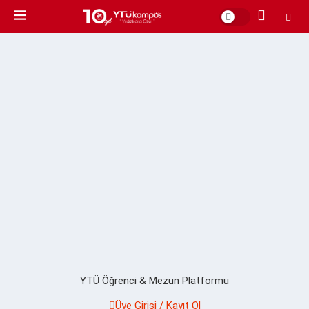
YTÜ Öğrenci & Mezun Platformu
Üye Girişi / Kayıt Ol