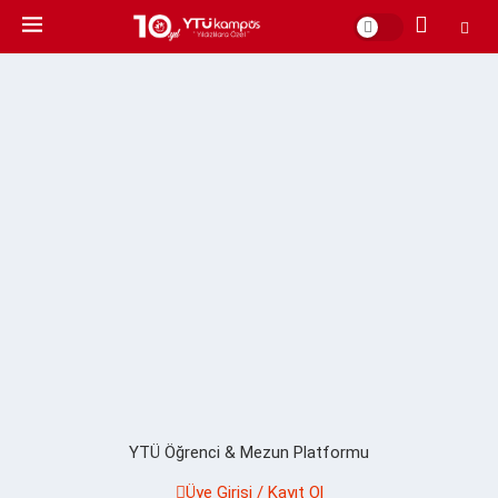
YTÜ Öğrenci & Mezun Platformu
Üye Girişi / Kayıt Ol