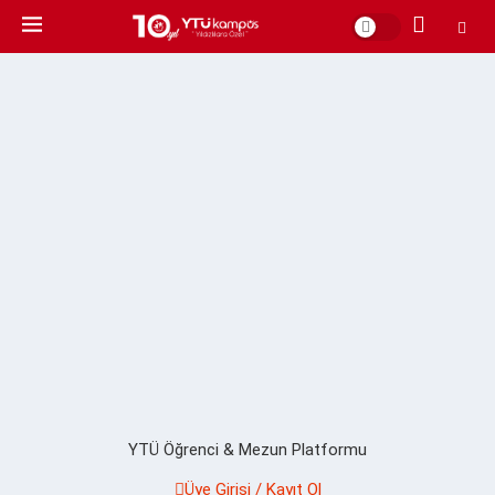
YTÜ Öğrenci & Mezun Platformu
Üye Girişi / Kayıt Ol