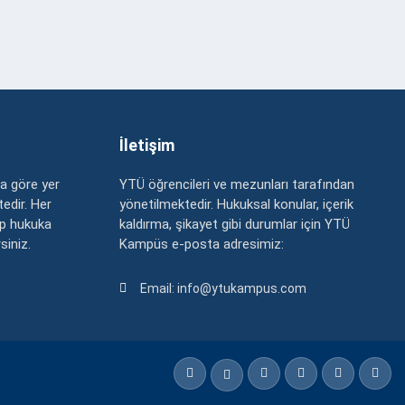
İletişim
a göre yer
YTÜ öğrencileri ve mezunları tarafından
edir. Her
yönetilmektedir. Hukuksal konular, içerik
up hukuka
kaldırma, şikayet gibi durumlar için YTÜ
rsiniz.
Kampüs e-posta adresimiz:
Email: info@ytukampus.com