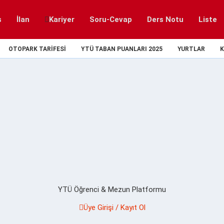
s
İlan
Kariyer
Soru-Cevap
Ders Notu
Liste
OTOPARK TARIFESI
YTÜ TABAN PUANLARI 2025
YURTLAR
K
YTÜ Öğrenci & Mezun Platformu
Üye Girişi / Kayıt Ol