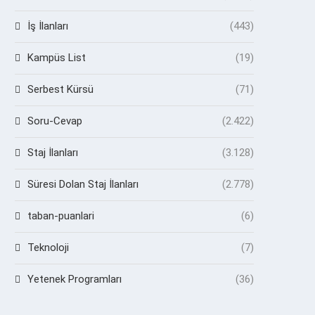
İş İlanları
(443)
Kampüs List
(19)
Serbest Kürsü
(71)
Soru-Cevap
(2.422)
Staj İlanları
(3.128)
Süresi Dolan Staj İlanları
(2.778)
taban-puanlari
(6)
Teknoloji
(7)
Yetenek Programları
(36)