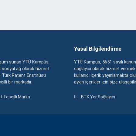
Yasal Bilgilendirme
çözüm sunan YTÜ Kampüs,
YTÜ Kampüs, 5651 sayılı kanun
zel sosyal ağ olarak hizmet
sağlayıcı olarak hizmet vermekt
 Türk Patent Enstitüsü
kullanıcı içerik yayınlamakta ol
illi bir markadır.
aykırı içerikler için bize ulaşabili
t Tescilli Marka
BTK Yer Sağlayıcı