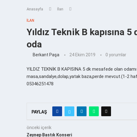
Anasayfa
İlan
İLAN
Yıldız Teknik B kapısına 5
oda
Berkant Paşa
24 Ekim 2019
0 yorumlar
YILDIZ TEKNİK B KAPISINA 5 dk mesafede olan odamı kira
masa,sandalye,dolap,yatak baza,perde mevcut.(1-2 haft
05346251478
PAYLAŞ
önceki içerik
Zeynep Bastık Konseri