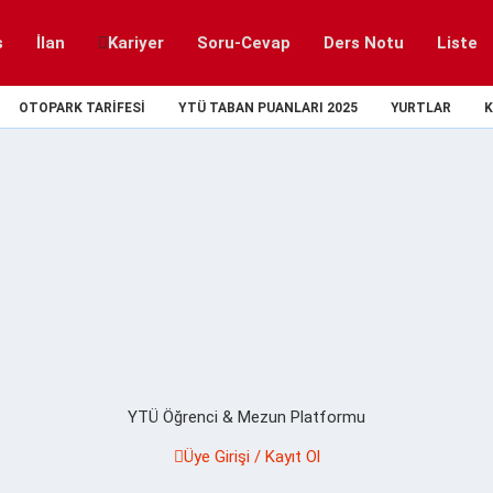
s
İlan
Kariyer
Soru-Cevap
Ders Notu
Liste
OTOPARK TARIFESI
YTÜ TABAN PUANLARI 2025
YURTLAR
K
YTÜ Öğrenci & Mezun Platformu
Üye Girişi / Kayıt Ol