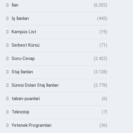
İlan
(6.202)
İş İlanları
(443)
Kampüs List
(19)
Serbest Kürsü
(71)
Soru-Cevap
(2.422)
Staj İlanları
(3.128)
Süresi Dolan Staj İlanları
(2.778)
taban-puanlari
(6)
Teknoloji
(7)
Yetenek Programları
(36)