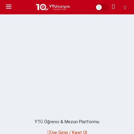
YTÜ Öğrenci & Mezun Platformu
Üye Girişi / Kayıt Ol