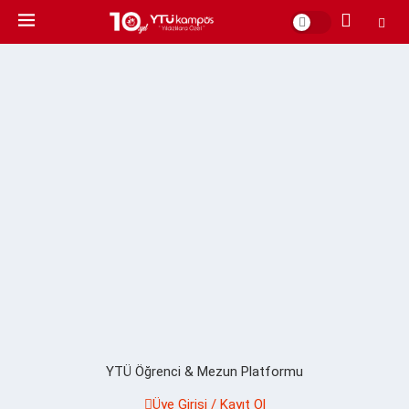
YTÜ Öğrenci & Mezun Platformu
Üye Girişi / Kayıt Ol