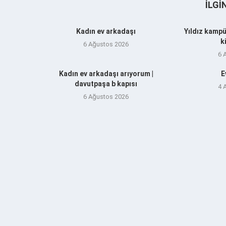
İLGI
Kadın ev arkadaşı
Yıldız kampü
k
6 Ağustos 2026
6 
Kadın ev arkadaşı arıyorum |
E
davutpaşa b kapısı
4 
6 Ağustos 2026