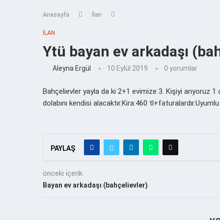
Anasayfa
İlan
İLAN
Ytü bayan ev arkadaşı (bah
Aleyna Ergül
10 Eylül 2019
0 yorumlar
Bahçelievler yayla da ki 2+1 evimize 3. Kişiyi arıyoruz 
dolabını kendisi alacaktır.Kira:460 tl+faturalardır.Uyum
PAYLAŞ
önceki içerik
Bayan ev arkadaşı (bahçelievler)