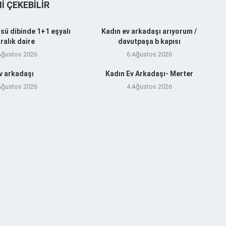
NI ÇEKEBILIR
sü dibinde 1+1 eşyalı
Kadın ev arkadaşı arıyorum /
iralık daire
davutpaşa b kapısı
Ağustos 2026
6 Ağustos 2026
v arkadaşı
Kadın Ev Arkadaşı- Merter
Ağustos 2026
4 Ağustos 2026