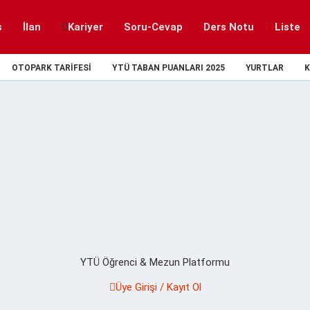
s
İlan
Kariyer
Soru-Cevap
Ders Notu
Liste
OTOPARK TARIFESI
YTÜ TABAN PUANLARI 2025
YURTLAR
K
YTÜ Öğrenci & Mezun Platformu
Üye Girişi / Kayıt Ol