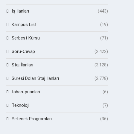
İş İlanları
(443)
Kampüs List
(19)
Serbest Kürsü
(71)
Soru-Cevap
(2.422)
Staj İlanları
(3.128)
Süresi Dolan Staj İlanları
(2.778)
taban-puanlari
(6)
Teknoloji
(7)
Yetenek Programları
(36)