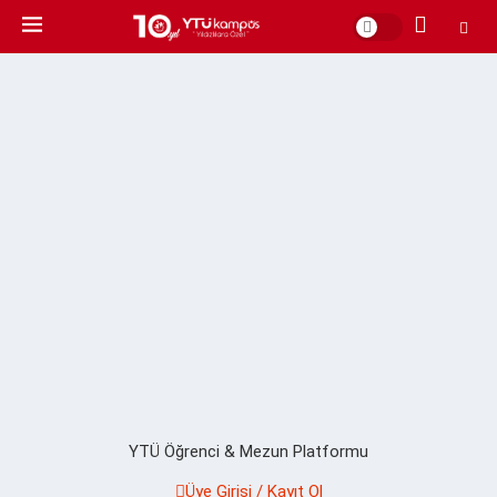
YTÜ Öğrenci & Mezun Platformu
Üye Girişi / Kayıt Ol