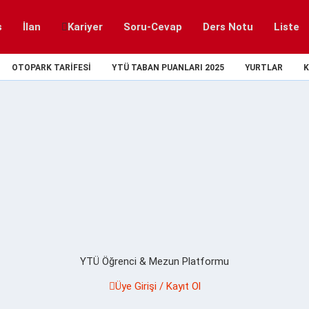
s
İlan
Kariyer
Soru-Cevap
Ders Notu
Liste
OTOPARK TARIFESI
YTÜ TABAN PUANLARI 2025
YURTLAR
K
YTÜ Öğrenci & Mezun Platformu
Üye Girişi / Kayıt Ol