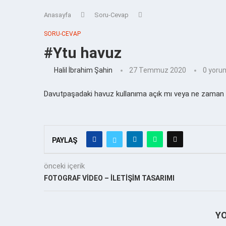
Anasayfa
Soru-Cevap
SORU-CEVAP
#Ytu havuz
Halil İbrahim Şahin
27 Temmuz 2020
0 yoru
Davutpaşadaki havuz kullanıma açık mı veya ne zaman aç
PAYLAŞ
önceki içerik
FOTOGRAF VİDEO – İLETİŞİM TASARIMI
Y