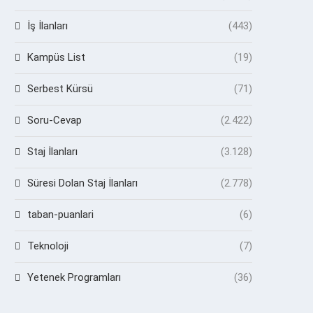
İş İlanları
(443)
Kampüs List
(19)
Serbest Kürsü
(71)
Soru-Cevap
(2.422)
Staj İlanları
(3.128)
Süresi Dolan Staj İlanları
(2.778)
taban-puanlari
(6)
Teknoloji
(7)
Yetenek Programları
(36)