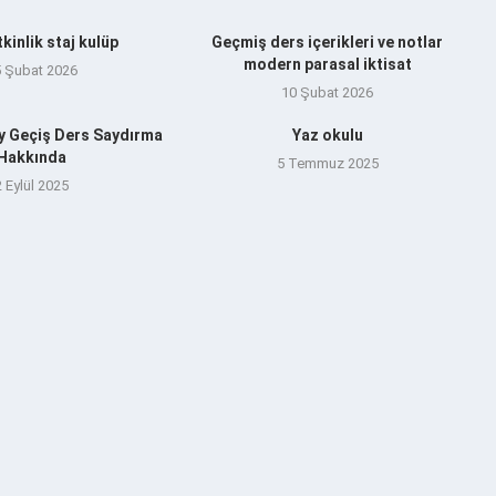
tkinlik staj kulüp
Geçmiş ders içerikleri ve notlar
modern parasal iktisat
5 Şubat 2026
10 Şubat 2026
y Geçiş Ders Saydırma
Yaz okulu
Hakkında
5 Temmuz 2025
2 Eylül 2025