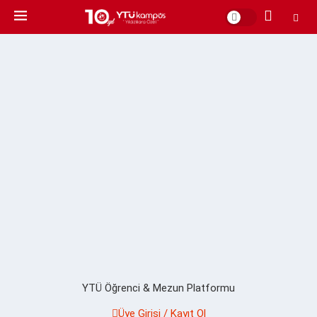
YTÜ Öğrenci & Mezun Platformu
Üye Girişi / Kayıt Ol