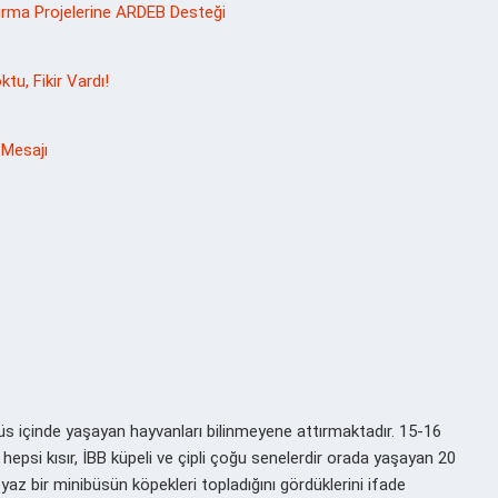
ırma Projelerine ARDEB Desteği
u, Fikir Vardı!
 Mesajı
püs içinde yaşayan hayvanları bilinmeyene attırmaktadır. 15-16
i kısır, İBB küpeli ve çipli çoğu senelerdir orada yaşayan 20
az bir minibüsün köpekleri topladığını gördüklerini ifade