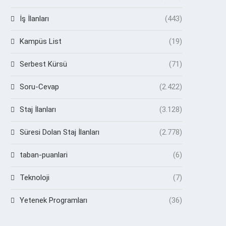
İş İlanları
(443)
Kampüs List
(19)
Serbest Kürsü
(71)
Soru-Cevap
(2.422)
Staj İlanları
(3.128)
Süresi Dolan Staj İlanları
(2.778)
taban-puanlari
(6)
Teknoloji
(7)
Yetenek Programları
(36)