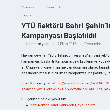
Anasayfa
Haber
HABER
YTÜ Rektörü Bahri Şahin’in
Kampanyası Başlatıldı!
Haticemeydan
7 Ekim 2016
0 yorumlar
Hayvan severler Yıldız Teknik Üniversitesi’nin yeni rekt
kampanyası başlattı. Kampüslerdeki kedilerin ve köpekle
YTÜ’nün yeni yönetimini hayvan düşmanı olarak tanımlıy
cezalandırılması için bir imza kampanyası başlatıldı. Şu
İmza Kampanyası:
https://www.change.org/p/yt%C3
sekreter-yavuz-eri%C5%9Fen-cezaland%C4%B1r%C4
Bu içerikleri de okuyabilirsin:
Yeni Rektör Bahri Şahin’den Çay’a İndirim!