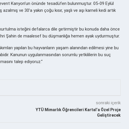
i Levent Kanyon’un önünde tesadüfen bulunmuştur. 05-09 Eylül
zalmış ve 30’a yakın çoğu kısır, yaşlı ve aşı karneli kedi artık
urtulma isteğini defalarca dile getirmiştir bu konuda daha önce
Bahri Şahin de maalesef bu düşmanlığa hemen ayak uydurmuştur.
kımları yapılan bu hayvanların yaşam alanından edilmesi yine bu
bidir. Kanunun uygulanmasından sorumlu yetkililerin bu suç
asını talep ediyoruz.”
sonraki içerik
YTÜ Mimarlık Öğrencileri Kartal’a Özel Proje
Geliştirecek