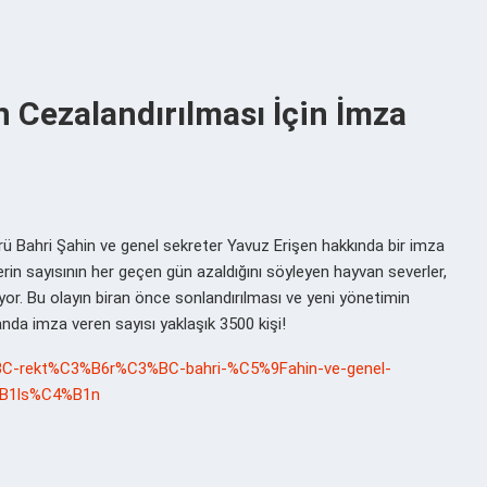
 Cezalandırılması İçin İmza
örü Bahri Şahin ve genel sekreter Yavuz Erişen hakkında bir imza
rin sayısının her geçen gün azaldığını söyleyen hayvan severler,
or. Bu olayın biran önce sonlandırılması ve yeni yönetimin
anda imza veren sayısı yaklaşık 3500 kişi!
%BC-rekt%C3%B6r%C3%BC-bahri-%C5%9Fahin-ve-genel-
%B1ls%C4%B1n