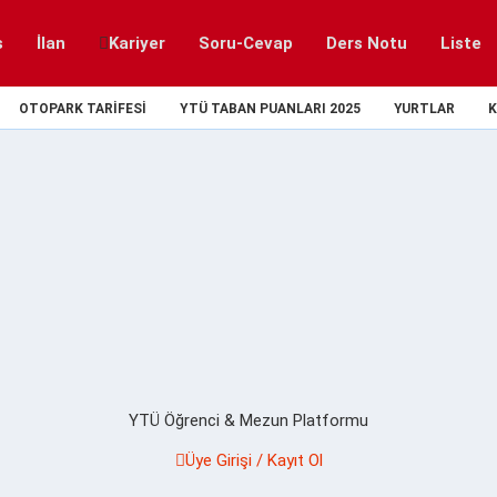
s
İlan
Kariyer
Soru-Cevap
Ders Notu
Liste
OTOPARK TARIFESI
YTÜ TABAN PUANLARI 2025
YURTLAR
K
YTÜ Öğrenci & Mezun Platformu
Üye Girişi / Kayıt Ol