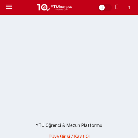
YTÜ Öğrenci & Mezun Platformu
Üye Girişi / Kayıt Ol