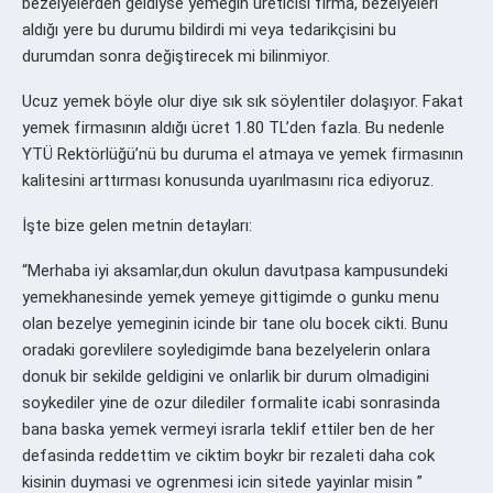
bezelyelerden geldiyse yemeğin üreticisi firma, bezelyeleri
aldığı yere bu durumu bildirdi mi veya tedarikçisini bu
durumdan sonra değiştirecek mi bilinmiyor.
Ucuz yemek böyle olur diye sık sık söylentiler dolaşıyor. Fakat
yemek firmasının aldığı ücret 1.80 TL’den fazla. Bu nedenle
YTÜ Rektörlüğü’nü bu duruma el atmaya ve yemek firmasının
kalitesini arttırması konusunda uyarılmasını rica ediyoruz.
İşte bize gelen metnin detayları:
“Merhaba iyi aksamlar,dun okulun davutpasa kampusundeki
yemekhanesinde yemek yemeye gittigimde o gunku menu
olan bezelye yemeginin icinde bir tane olu bocek cikti. Bunu
oradaki gorevlilere soyledigimde bana bezelyelerin onlara
donuk bir sekilde geldigini ve onlarlik bir durum olmadigini
soykediler yine de ozur dilediler formalite icabi sonrasinda
bana baska yemek vermeyi israrla teklif ettiler ben de her
defasinda reddettim ve ciktim boykr bir rezaleti daha cok
kisinin duymasi ve ogrenmesi icin sitede yayinlar misin ”