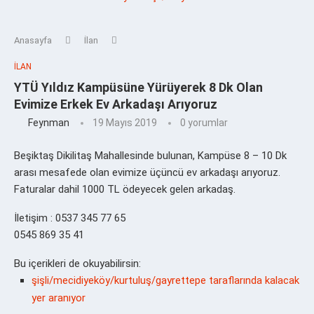
Anasayfa
İlan
İLAN
YTÜ Yıldız Kampüsüne Yürüyerek 8 Dk Olan
Evimize Erkek Ev Arkadaşı Arıyoruz
Feynman
19 Mayıs 2019
0 yorumlar
Beşiktaş Dikilitaş Mahallesinde bulunan, Kampüse 8 – 10 Dk
arası mesafede olan evimize üçüncü ev arkadaşı arıyoruz.
Faturalar dahil 1000 TL ödeyecek gelen arkadaş.
İletişim : 0537 345 77 65
0545 869 35 41
Bu içerikleri de okuyabilirsin:
şişli/mecidiyeköy/kurtuluş/gayrettepe taraflarında kalacak
yer aranıyor