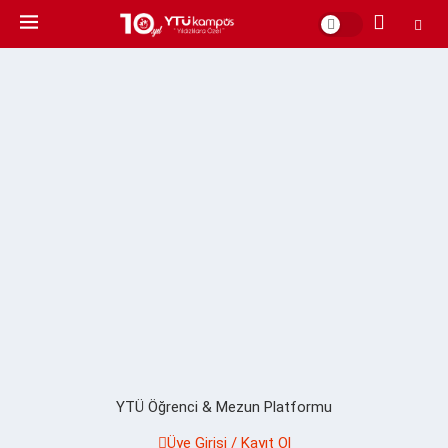
YTÜ Öğrenci & Mezun Platformu
Üye Girişi / Kayıt Ol