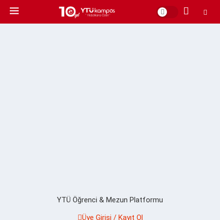
YTÜ Öğrenci & Mezun Platformu
Üye Girişi / Kayıt Ol