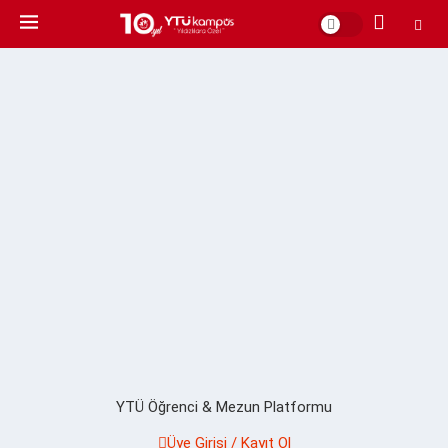
YTÜ Öğrenci & Mezun Platformu
Üye Girişi / Kayıt Ol