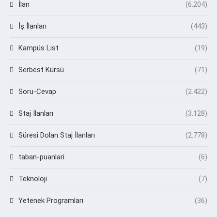
İlan
(6.204)
İş İlanları
(443)
Kampüs List
(19)
Serbest Kürsü
(71)
Soru-Cevap
(2.422)
Staj İlanları
(3.128)
Süresi Dolan Staj İlanları
(2.778)
taban-puanlari
(6)
Teknoloji
(7)
Yetenek Programları
(36)