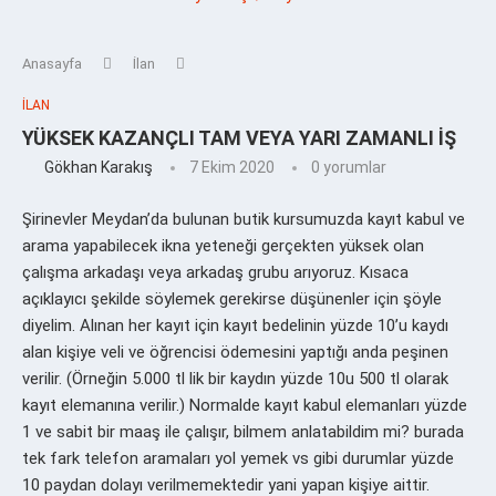
Anasayfa
İlan
İLAN
YÜKSEK KAZANÇLI TAM VEYA YARI ZAMANLI İŞ
Gökhan Karakış
7 Ekim 2020
0 yorumlar
Şirinevler Meydan’da bulunan butik kursumuzda kayıt kabul ve
arama yapabilecek ikna yeteneği gerçekten yüksek olan
çalışma arkadaşı veya arkadaş grubu arıyoruz. Kısaca
açıklayıcı şekilde söylemek gerekirse düşünenler için şöyle
diyelim. Alınan her kayıt için kayıt bedelinin yüzde 10’u kaydı
alan kişiye veli ve öğrencisi ödemesini yaptığı anda peşinen
verilir. (Örneğin 5.000 tl lik bir kaydın yüzde 10u 500 tl olarak
kayıt elemanına verilir.) Normalde kayıt kabul elemanları yüzde
1 ve sabit bir maaş ile çalışır, bilmem anlatabildim mi? burada
tek fark telefon aramaları yol yemek vs gibi durumlar yüzde
10 paydan dolayı verilmemektedir yani yapan kişiye aittir.