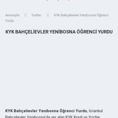
Anasayfa
Yurtlar
KYK Bahçelievler Yenibosna Öğrenci
Yurdu
KYK BAHÇELIEVLER YENIBOSNA ÖĞRENCI YURDU
KYK Bahçelievler Yenibosna Öğrenci Yurdu
, İstanbul
Bahçelievler Yenibosna’da yer alan KYK Kredi ve Yurtlar