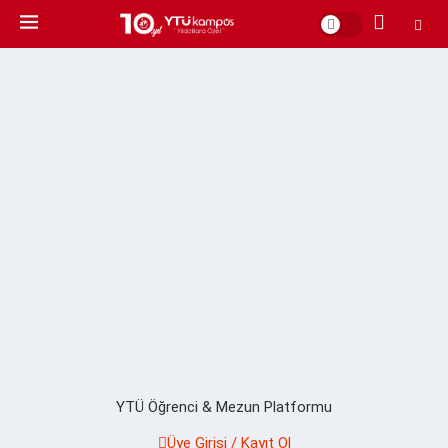
YTÜ Öğrenci & Mezun Platformu
Üye Girişi / Kayıt Ol