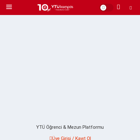
YTÜ Öğrenci & Mezun Platformu
Üye Girişi / Kayıt Ol