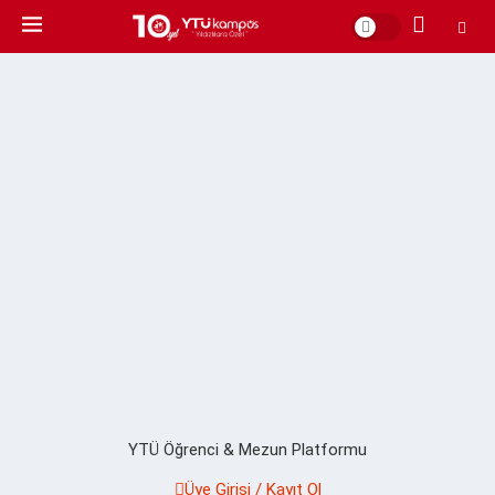
YTÜ Öğrenci & Mezun Platformu
Üye Girişi / Kayıt Ol