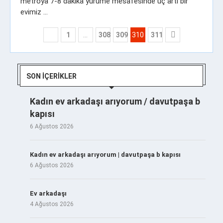
metroya 7-8 dakika yürüme mesafesinde üç artı bir
evimiz …
1
…
308
309
310
311
SON İÇERIKLER
Kadın ev arkadaşı arıyorum / davutpaşa b
kapısı
6 Ağustos 2026
Kadın ev arkadaşı arıyorum | davutpaşa b kapısı
6 Ağustos 2026
Ev arkadaşı
4 Ağustos 2026