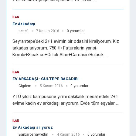
İLAN
Ev Arkadaşı
sedef
7 Kasım 2016
0 yorumlar
Seyrantepe’deki 2+1 evimin bir odasini kiraliyorum. Kiz
arkadas ariyorum. 750 tl+Faturalarin yarisi-
Kombi+Sicak su+Ortak Alan+Camasir/Bulasik …
İLAN
EV ARKADAŞI- GÜLTEPE BACADİBİ
Cigdem
5 Kasım 2016
0 yorumlar
YTÜ yıldız kampüsüne yirmi dakikalık mesafedeki 2+1
evime kadın ev arkadaşı arıyorum. Evde tüm eşyalar …
İLAN
Ev Arkadaşı arıyoruz
Barbaroshayrettin
4 Kasım 2016
0 yorumlar