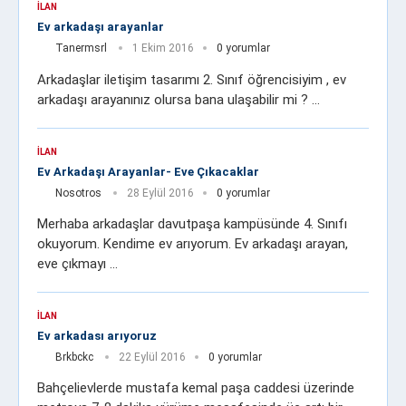
İLAN
Ev arkadaşı arayanlar
Tanermsrl
1 Ekim 2016
0 yorumlar
Arkadaşlar iletişim tasarımı 2. Sınıf öğrencisiyim , ev
arkadaşı arayanınız olursa bana ulaşabilir mi ? …
İLAN
Ev Arkadaşı Arayanlar- Eve Çıkacaklar
Nosotros
28 Eylül 2016
0 yorumlar
Merhaba arkadaşlar davutpaşa kampüsünde 4. Sınıfı
okuyorum. Kendime ev arıyorum. Ev arkadaşı arayan,
eve çıkmayı …
İLAN
Ev arkadası arıyoruz
Brkbckc
22 Eylül 2016
0 yorumlar
Bahçelievlerde mustafa kemal paşa caddesi üzerinde