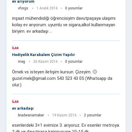
ev arıyorum
vforgs
1 Aralık 2016
0 yorumlar
inşaat mühendisliği öğrencisiyim davutpaşaya ulaşımı
kolay ev arıyorum. uyumlu ve sigara,alkol kullanmayan
biriyim. ev arkadaşı …
İLAN
Hediyelik Karakalem Çizim Yapılır
meg
26 Kasım 2016
0 yorumlar
Örnek vs isteyen iletişim kursun. Çizeyim. 🙂
guzel.mek@gmail.com 543 523 43 05 (Whatsapp da
olur.)
İLAN
ev arkadaşı
bradwanamaker
19 Kasım 2016
2 yorumlar
esenlerdeki 3+1 evimize 3. arıyoruz. Ev esenler metroya
2 dk ve davutpaşa kampusune 10-15 dk …