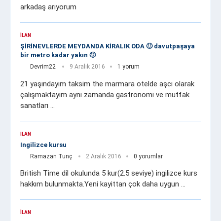
arkadaş arıyorum
İLAN
ŞİRİNEVLERDE MEYDANDA KİRALIK ODA 🙂 davutpaşaya
bir metro kadar yakın 🙂
Devrim22
9 Aralık 2016
1 yorum
21 yaşındayım taksim the marmara otelde aşcı olarak
çalışmaktayım aynı zamanda gastronomi ve mutfak
sanatları …
İLAN
Ingilizce kursu
Ramazan Tunç
2 Aralık 2016
0 yorumlar
British Time dil okulunda 5 kur(2.5 seviye) ingilizce kurs
hakkım bulunmakta.Yeni kayittan çok daha uygun …
İLAN