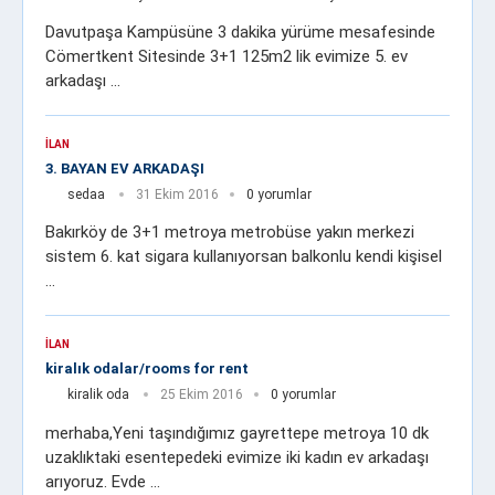
Davutpaşa Kampüsüne 3 dakika yürüme mesafesinde
Cömertkent Sitesinde 3+1 125m2 lik evimize 5. ev
arkadaşı …
İLAN
3. BAYAN EV ARKADAŞI
sedaa
31 Ekim 2016
0 yorumlar
Bakırköy de 3+1 metroya metrobüse yakın merkezi
sistem 6. kat sigara kullanıyorsan balkonlu kendi kişisel
…
İLAN
kiralık odalar/rooms for rent
kiralik oda
25 Ekim 2016
0 yorumlar
merhaba,Yeni taşındığımız gayrettepe metroya 10 dk
uzaklıktaki esentepedeki evimize iki kadın ev arkadaşı
arıyoruz. Evde …