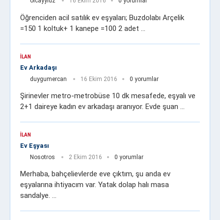
olcayyldz
16 Ekim 2016
0 yorumlar
Öğrenciden acil satılık ev eşyaları; Buzdolabı Arçelik
=150 1 koltuk+ 1 kanepe =100 2 adet …
İLAN
Ev Arkadaşı
duygumercan
16 Ekim 2016
0 yorumlar
Şirinevler metro-metrobüse 10 dk mesafede, eşyalı ve
2+1 daireye kadın ev arkadaşı aranıyor. Evde şuan …
İLAN
Ev Eşyası
Nosotros
2 Ekim 2016
0 yorumlar
Merhaba, bahçelievlerde eve çıktım, şu anda ev
eşyalarına ihtiyacım var. Yatak dolap halı masa
sandalye. …