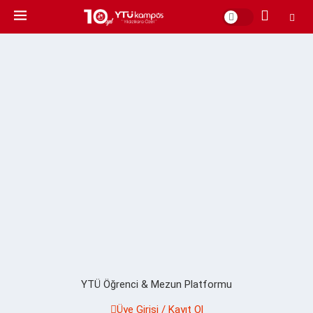
YTÜ Öğrenci & Mezun Platformu
Üye Girişi / Kayıt Ol