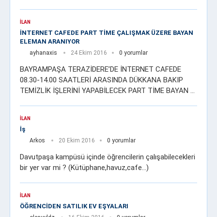
İLAN
İNTERNET CAFEDE PART TİME ÇALIŞMAK ÜZERE BAYAN
ELEMAN ARANIYOR
ayhanaxis
24 Ekim 2016
0 yorumlar
BAYRAMPAŞA TERAZİDERE’DE İNTERNET CAFEDE
08.30-14.00 SAATLERİ ARASINDA DÜKKANA BAKIP
TEMİZLİK İŞLERİNİ YAPABİLECEK PART TİME BAYAN …
İLAN
İş
Arkos
20 Ekim 2016
0 yorumlar
Davutpaşa kampüsü içinde öğrencilerin çalışabilecekleri
bir yer var mi ? (Kütüphane,havuz,cafe…)
İLAN
ÖĞRENCİDEN SATILIK EV EŞYALARI