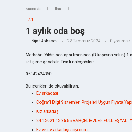
Anasayfa
İlan
İLAN
1 aylık oda boş
Nijat Abbasov
22 Temmuz 2024
0 yorumlar
Merhaba. Yıldız ada apartmanında (B kapısına yakın) 1
iletişime geçebilir. Fiyatı anlaşabiliriz.
05342424360
Bu içerikleri de okuyabilirsin:
Ev arkadaşı
Coğrafi Bilgi Sistemleri Projeleri Uygun Fiyata Yapıl
Kız arkadaş
24.1.2021 12:35:55 BAHÇELİEVLER FULL EŞYALI
Ev ve ev arkadaşı arıyorum