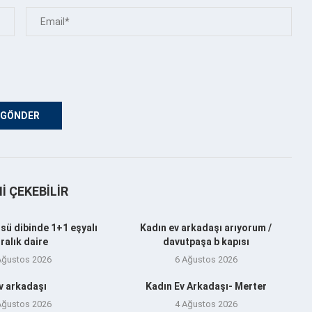
NI ÇEKEBILIR
sü dibinde 1+1 eşyalı
Kadın ev arkadaşı arıyorum /
iralık daire
davutpaşa b kapısı
Ağustos 2026
6 Ağustos 2026
v arkadaşı
Kadın Ev Arkadaşı- Merter
Ağustos 2026
4 Ağustos 2026