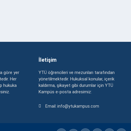
İletişim
a göre yer
YTÜ öğrencileri ve mezunları tarafından
edir. Her
yönetilmektedir. Hukuksal konular, içerik
up hukuka
kaldırma, şikayet gibi durumlar için YTÜ
rsiniz.
Kampüs e-posta adresimiz:
Email: info@ytukampus.com