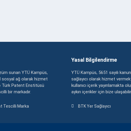
Yasal Bilgilendirme
çözüm sunan YTÜ Kampüs,
YTÜ Kampüs, 5651 sayılı kanun
zel sosyal ağ olarak hizmet
sağlayıcı olarak hizmet vermekt
 Türk Patent Enstitüsü
kullanıcı içerik yayınlamakta ol
illi bir markadır.
aykırı içerikler için bize ulaşabili
t Tescilli Marka
BTK Yer Sağlayıcı