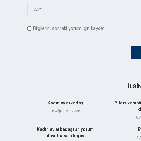
Bilgilerini sonraki yorum için kaydet.
İLGI
Kadın ev arkadaşı
Yıldız kampü
k
6 Ağustos 2026
6 
Kadın ev arkadaşı arıyorum |
E
davutpaşa b kapısı
4 