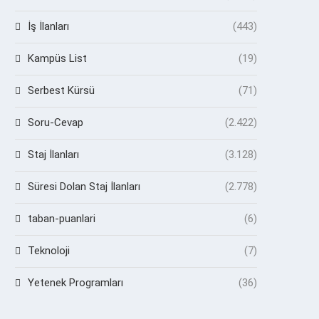
İş İlanları
(443)
Kampüs List
(19)
Serbest Kürsü
(71)
Soru-Cevap
(2.422)
Staj İlanları
(3.128)
Süresi Dolan Staj İlanları
(2.778)
taban-puanlari
(6)
Teknoloji
(7)
Yetenek Programları
(36)