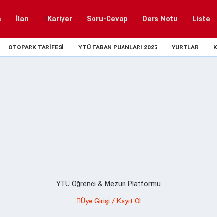
s
İlan
Kariyer
Soru-Cevap
Ders Notu
Liste
OTOPARK TARIFESI
YTÜ TABAN PUANLARI 2025
YURTLAR
K
YTÜ Öğrenci & Mezun Platformu
Üye Girişi / Kayıt Ol