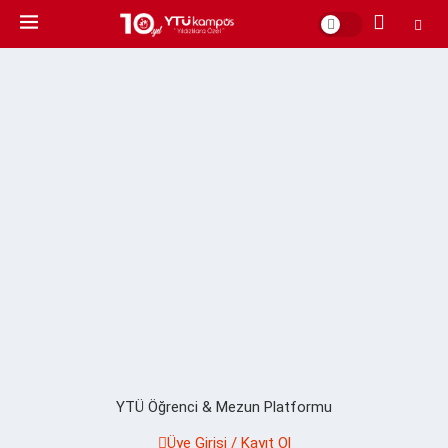
YTÜ Öğrenci & Mezun Platformu
Üye Girişi / Kayıt Ol