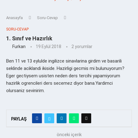
Anasayfa
Soru-Cevap
SORU-CEVAP
1. Sınıf ve Hazırlık
Furkan
19 Eylül 2018
2 yorumlar
Ben 11 ve 13 eylulde ingilizce sinavlarina girdim ve basarili
seklinde aciklandi ikiside. Hazirligi gecmis mi bulunuyorum?
Eger gectiysem usisten neden ders tercihi yapamiyorum
hazirlik ogrencileri ders secemez diyor bana.Yardimci
olursaniz sevinirim.
PAYLAŞ
önceki içerik