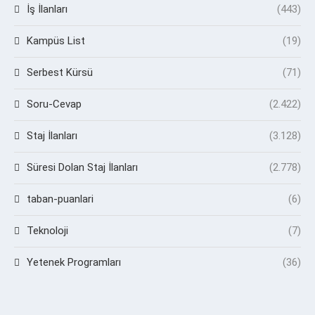
İş İlanları
(443)
Kampüs List
(19)
Serbest Kürsü
(71)
Soru-Cevap
(2.422)
Staj İlanları
(3.128)
Süresi Dolan Staj İlanları
(2.778)
taban-puanlari
(6)
Teknoloji
(7)
Yetenek Programları
(36)