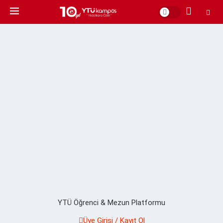
YTÜ Öğrenci & Mezun Platformu
Üye Girişi / Kayıt Ol