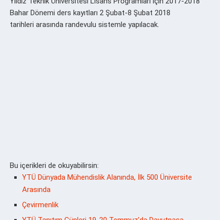
Yıldız Teknik Üniversitesi Lisans Programları için 2017-2018
Bahar Dönemi ders kayıtları 2 Şubat-8 Şubat 2018
tarihleri arasında randevulu sistemle yapılacak.
Bu içerikleri de okuyabilirsin:
YTÜ Dünyada Mühendislik Alanında, İlk 500 Üniversite
Arasında
Çevirmenlik
YTÜ Tanıtım Günleri 19-20 Temmuz’da Davutpaşa