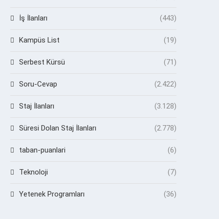
İş İlanları
(443)
Kampüs List
(19)
Serbest Kürsü
(71)
Soru-Cevap
(2.422)
Staj İlanları
(3.128)
Süresi Dolan Staj İlanları
(2.778)
taban-puanlari
(6)
Teknoloji
(7)
Yetenek Programları
(36)