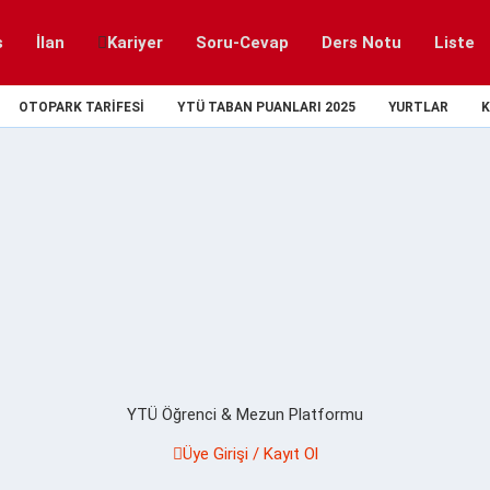
s
İlan
Kariyer
Soru-Cevap
Ders Notu
Liste
OTOPARK TARIFESI
YTÜ TABAN PUANLARI 2025
YURTLAR
K
YTÜ Öğrenci & Mezun Platformu
Üye Girişi / Kayıt Ol