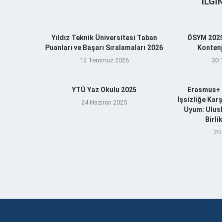
İLGI
Yıldız Teknik Üniversitesi Taban
ÖSYM 2025
Puanları ve Başarı Sıralamaları 2026
Kontenj
12 Temmuz 2026
30
YTÜ Yaz Okulu 2025
Erasmus+ 
İşsizliğe Kar
24 Haziran 2025
Uyum: Ulusl
Birl
20