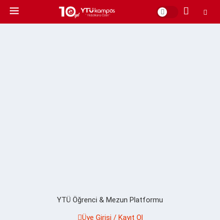
YTÜ Öğrenci & Mezun Platformu
Üye Girişi / Kayıt Ol