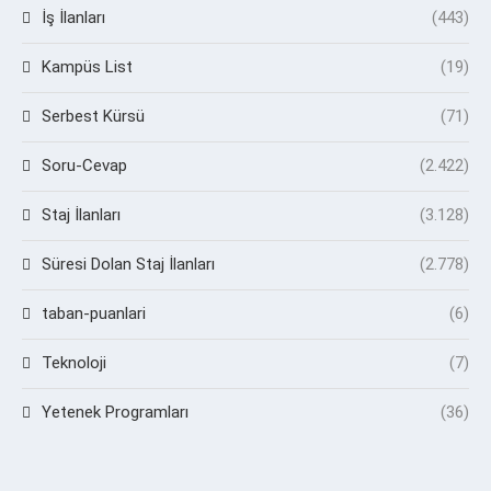
İş İlanları
(443)
Kampüs List
(19)
Serbest Kürsü
(71)
Soru-Cevap
(2.422)
Staj İlanları
(3.128)
Süresi Dolan Staj İlanları
(2.778)
taban-puanlari
(6)
Teknoloji
(7)
Yetenek Programları
(36)