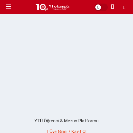
YTÜ Öğrenci & Mezun Platformu
Üye Girişi / Kayıt Ol