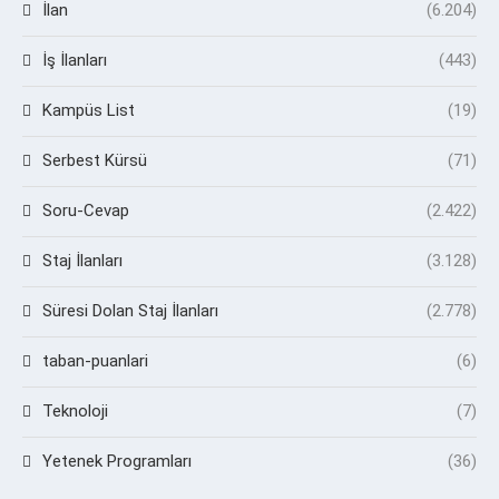
İlan
(6.204)
İş İlanları
(443)
Kampüs List
(19)
Serbest Kürsü
(71)
Soru-Cevap
(2.422)
Staj İlanları
(3.128)
Süresi Dolan Staj İlanları
(2.778)
taban-puanlari
(6)
Teknoloji
(7)
Yetenek Programları
(36)