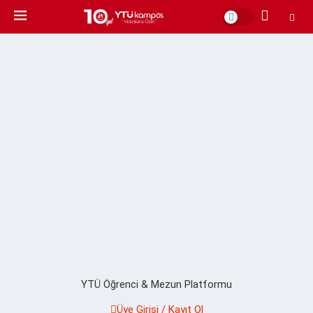
YTÜ Öğrenci & Mezun Platformu
Üye Girişi / Kayıt Ol