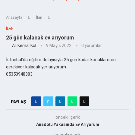
Anasayfa
İlan
İLAN
25 gün kalacak ev arıyorum
Ali Kemal Kul
9 Mayıs 2022
0 yorumlar
İstanbul’da eğitim dolayısıyla 25 gün kadar konaklamam
gerekiyor kalacak yer arıyorum
05353948383
PAYLAŞ
önceki içerik
Anadolu Yakasında Ev Arıyorum
sonraki içerik