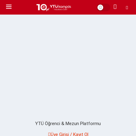
YTÜ Öğrenci & Mezun Platformu
Üye Girişi / Kayıt Ol