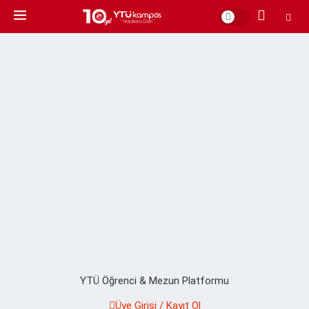
YTÜ Öğrenci & Mezun Platformu
Üye Girişi / Kayıt Ol