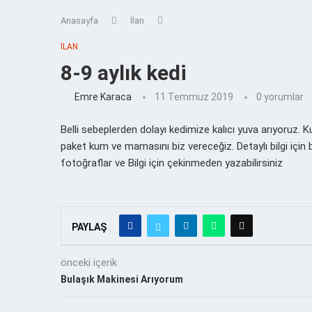
Anasayfa
İlan
İLAN
8-9 aylık kedi
Emre Karaca
11 Temmuz 2019
0 yorumlar
Belli sebeplerden dolayı kedimize kalıcı yuva arıyoruz. 
paket kum ve mamasını biz vereceğiz. Detaylı bilgi için
fotoğraflar ve Bilgi için çekinmeden yazabilirsiniz
PAYLAŞ
önceki içerik
Bulaşık Makinesi Arıyorum