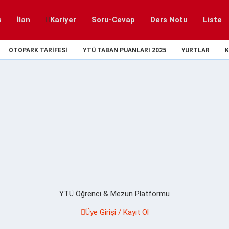
s
İlan
Kariyer
Soru-Cevap
Ders Notu
Liste
OTOPARK TARIFESI
YTÜ TABAN PUANLARI 2025
YURTLAR
K
YTÜ Öğrenci & Mezun Platformu
Üye Girişi / Kayıt Ol