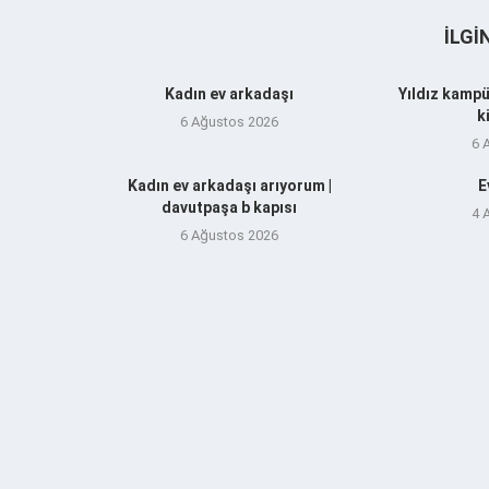
İLGI
Kadın ev arkadaşı
Yıldız kampü
k
6 Ağustos 2026
6 
Kadın ev arkadaşı arıyorum |
E
davutpaşa b kapısı
4 
6 Ağustos 2026