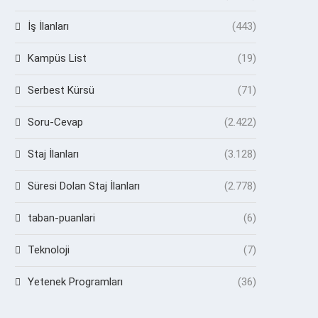
İş İlanları
(443)
Kampüs List
(19)
Serbest Kürsü
(71)
Soru-Cevap
(2.422)
Staj İlanları
(3.128)
Süresi Dolan Staj İlanları
(2.778)
taban-puanlari
(6)
Teknoloji
(7)
Yetenek Programları
(36)