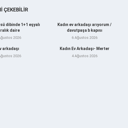
NI ÇEKEBILIR
sü dibinde 1+1 eşyalı
Kadın ev arkadaşı arıyorum /
iralık daire
davutpaşa b kapısı
Ağustos 2026
6 Ağustos 2026
v arkadaşı
Kadın Ev Arkadaşı- Merter
Ağustos 2026
4 Ağustos 2026