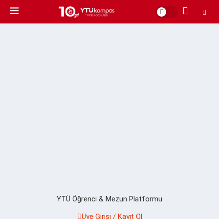
YTÜ Öğrenci & Mezun Platformu
Üye Girişi / Kayıt Ol