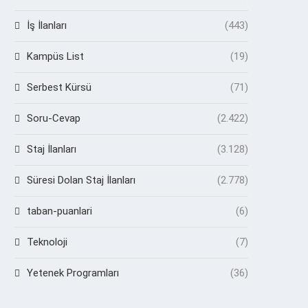
İş İlanları
(443)
Kampüs List
(19)
Serbest Kürsü
(71)
Soru-Cevap
(2.422)
Staj İlanları
(3.128)
Süresi Dolan Staj İlanları
(2.778)
taban-puanlari
(6)
Teknoloji
(7)
Yetenek Programları
(36)