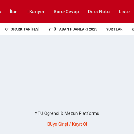
s
İlan
Kariyer
Soru-Cevap
Ders Notu
Liste
OTOPARK TARIFESI
YTÜ TABAN PUANLARI 2025
YURTLAR
K
YTÜ Öğrenci & Mezun Platformu
Üye Girişi / Kayıt Ol