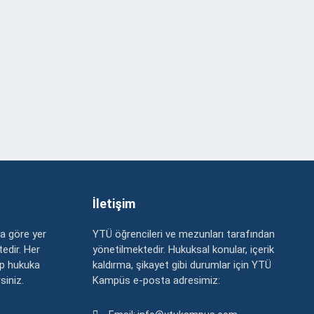
İletişim
a göre yer
YTÜ öğrencileri ve mezunları tarafından
edir. Her
yönetilmektedir. Hukuksal konular, içerik
up hukuka
kaldırma, şikayet gibi durumlar için YTÜ
rsiniz.
Kampüs e-posta adresimiz: