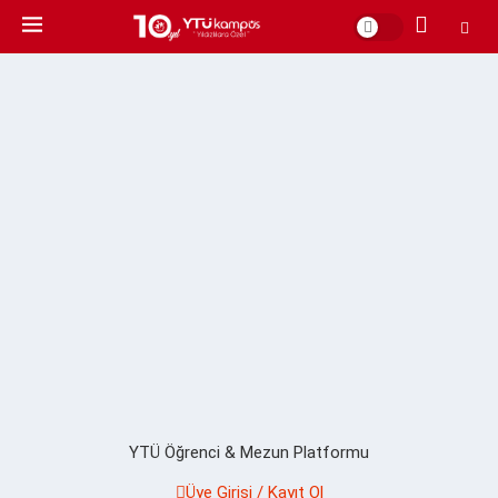
YTÜ Öğrenci & Mezun Platformu
Üye Girişi / Kayıt Ol