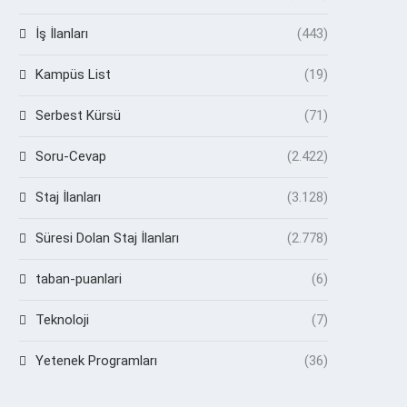
İş İlanları
(443)
Kampüs List
(19)
Serbest Kürsü
(71)
Soru-Cevap
(2.422)
Staj İlanları
(3.128)
Süresi Dolan Staj İlanları
(2.778)
taban-puanlari
(6)
Teknoloji
(7)
Yetenek Programları
(36)