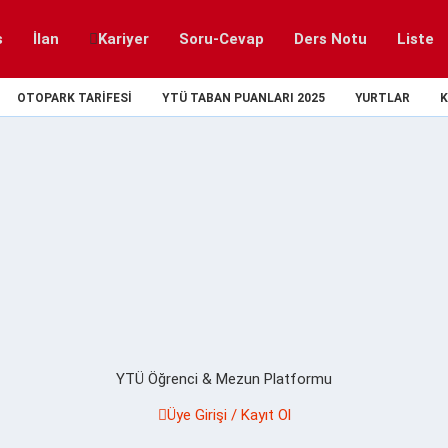
s
İlan
Kariyer
Soru-Cevap
Ders Notu
Liste
OTOPARK TARIFESI
YTÜ TABAN PUANLARI 2025
YURTLAR
K
YTÜ Öğrenci & Mezun Platformu
Üye Girişi / Kayıt Ol