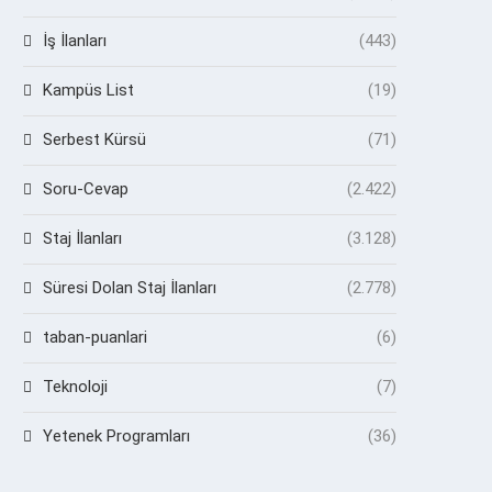
İş İlanları
(443)
Kampüs List
(19)
Serbest Kürsü
(71)
Soru-Cevap
(2.422)
Staj İlanları
(3.128)
Süresi Dolan Staj İlanları
(2.778)
taban-puanlari
(6)
Teknoloji
(7)
Yetenek Programları
(36)