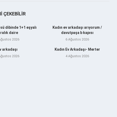
NI ÇEKEBILIR
sü dibinde 1+1 eşyalı
Kadın ev arkadaşı arıyorum /
iralık daire
davutpaşa b kapısı
Ağustos 2026
6 Ağustos 2026
v arkadaşı
Kadın Ev Arkadaşı- Merter
Ağustos 2026
4 Ağustos 2026