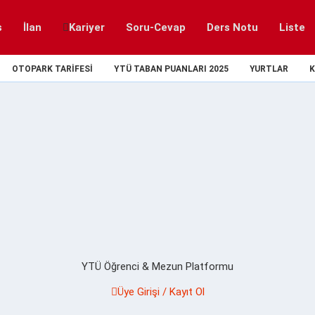
s
İlan
Kariyer
Soru-Cevap
Ders Notu
Liste
OTOPARK TARIFESI
YTÜ TABAN PUANLARI 2025
YURTLAR
K
YTÜ Öğrenci & Mezun Platformu
Üye Girişi / Kayıt Ol