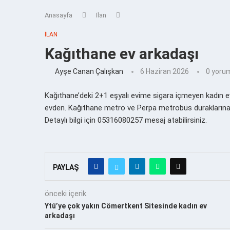
Anasayfa
İlan
İLAN
Kağıthane ev arkadaşı
Ayşe Canan Çalışkan
6 Haziran 2026
0 yoru
Kağıthane’deki 2+1 eşyalı evime sigara içmeyen kadın 
evden. Kağıthane metro ve Perpa metrobüs duraklarına 
Detaylı bilgi için 05316080257 mesaj atabilirsiniz.
PAYLAŞ
önceki içerik
Ytü’ye çok yakın Cömertkent Sitesinde kadın ev
arkadaşı