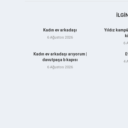
İLGI
Kadın ev arkadaşı
Yıldız kampü
k
6 Ağustos 2026
6 
Kadın ev arkadaşı arıyorum |
E
davutpaşa b kapısı
4 
6 Ağustos 2026