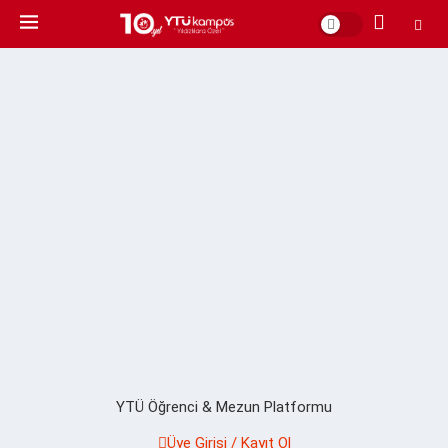
YTÜ Öğrenci & Mezun Platformu
Üye Girişi / Kayıt Ol