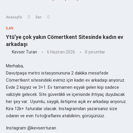
Anasayfa
İlan
İLAN
Ytü’ye çok yakın Cömertkent Sitesinde kadın ev
arkadaşı
Kevser Turan
6 Haziran 2026
0 yorumlar
Merhaba,
Davutpaşa metro istasyonununa 2 dakika mesafede
Cömertkent sitesindeki evimiz için kadın ev arkadaşı arıyoruz.
Evde 2 kişiyiz ve 3+1. Ev tamamen eşyalı gelen kişi sadece
valiziyle gelecek. Site güvenlikli ve içerisinde ihtiyaç duyulacak
her şey var. Uyumlu, saygılı, iletişime açık ev arkadaşı arıyoruz.
Kira 12k+ faturalar olacak. Instagramdan yazarsanız size
odanın ve evin fotoğraflarını atabilirim, görüşürüüz.
Instagram @kevserrturan