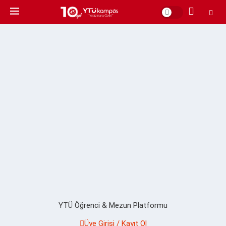
YTÜ Öğrenci & Mezun Platformu
Üye Girişi / Kayıt Ol