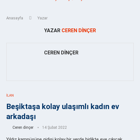
Anasayfa
Yazar
YAZAR
CEREN DINÇER
CEREN DINÇER
İLAN
Beşiktaşa kolay ulaşımlı kadın ev
arkadaşı
Ceren dinçer
14 Şubat 2022
Yıldız kampüsüne gidişi kolay bir yerde birlikte eve çıkıcak