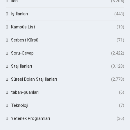
İlan
(6.204)
İş İlanları
(443)
Kampüs List
(19)
Serbest Kürsü
(71)
Soru-Cevap
(2.422)
Staj İlanları
(3.128)
Süresi Dolan Staj İlanları
(2.778)
taban-puanlari
(6)
Teknoloji
(7)
Yetenek Programları
(36)