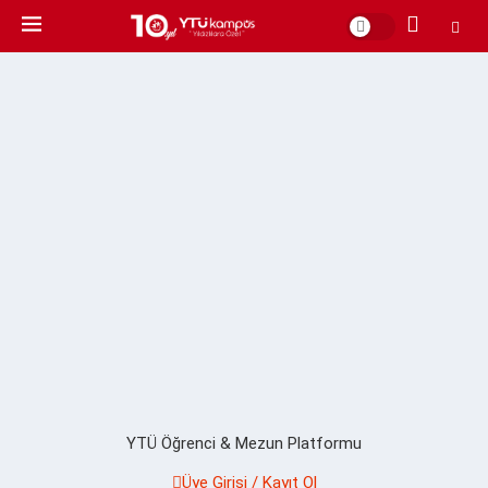
YTÜ Öğrenci & Mezun Platformu
Üye Girişi / Kayıt Ol