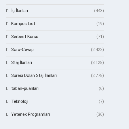
İş İlanları
(443)
Kampüs List
(19)
Serbest Kürsü
(71)
Soru-Cevap
(2.422)
Staj İlanları
(3.128)
Süresi Dolan Staj İlanları
(2.778)
taban-puanlari
(6)
Teknoloji
(7)
Yetenek Programları
(36)