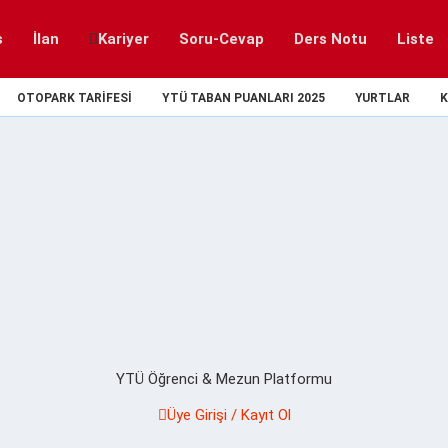
s
İlan
Kariyer
Soru-Cevap
Ders Notu
Liste
OTOPARK TARIFESI
YTÜ TABAN PUANLARI 2025
YURTLAR
K
YTÜ Öğrenci & Mezun Platformu
Üye Girişi / Kayıt Ol